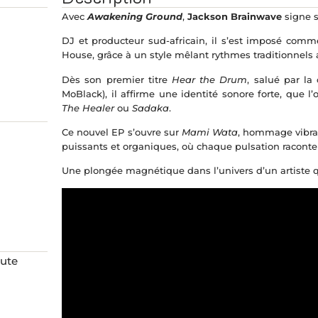
Avec
Awakening Ground
,
Jackson Brainwave
signe s
DJ et producteur sud-africain, il s’est imposé comme
House, grâce à un style mêlant rythmes traditionnels af
Dès son premier titre
Hear the Drum
, salué par la
MoBlack), il affirme une identité sonore forte, qu
The Healer
ou
Sadaka
.
Ce nouvel EP s’ouvre sur
Mami Wata
, hommage vibran
puissants et organiques, où chaque pulsation raconte u
Une plongée magnétique dans l’univers d’un artiste qui
aute