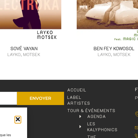
SOVÉ VAYAN
BEN FEY KOWOSOL
LAYKO, MOTSEK
LAYKO, MOTSEK
ACCUEIL
LABEL
P
ENVOYER
ARTISTES
TOUR & ÉVÉNEMENTS
entialité
.
AGENDA
LES
KALYPHONICS
 que les
THE