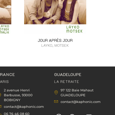
JOUR APRÈS JOUR
LAYKO, MOTSEK
FRANCE
GUADELOUPE
ARIS
LA RETRAITE
2 avenue Henri
97 122 Baie Mahaut
Barbusse, 93000
GUADELOUPE
BOBIGNY
contact@kaphonic.com
contact@kaphonic.com
06 76 46 08 60