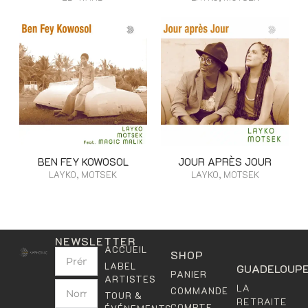
BEN FEY KOWOSOL
JOUR APRÈS JOUR
LAYKO, MOTSEK
LAYKO, MOTSEK
NEWSLETTER
ACCUEIL
SHOP
LABEL
GUADELOUP
PANIER
ARTISTES
LA
COMMANDE
TOUR &
RETRAITE
COMPTE