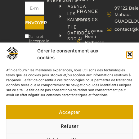
ÉVÉNEMENTS
AGENDA
97 122 Baie
FRANCE
LES
Mahaut
KALYPHONICS
PARIS
GUADELO
ENVOYER
THE
contact@k
2 avenue
CARIBBEAN
Henri
J'ai lu et
SOCIAL
j'accepte la
Barbusse,
CLUB
politique de
93000
confidentialité
.
Gérer le consentement aux
KAFOLAB
BOBIGNY
cookies
ÉDITION
contact@kaphonic.com
SHOP
06
Afin de fournir les meilleures expériences, nous utilisons des technologies
CONTACT
telles que les cookies pour stocker et/ou accéder aux informations relatives à
76
l'appareil. Le fait de consentir à ces technologies nous permettra de traiter des
46
données telles que le comportement de navigation ou des identifiants uniques
08
sur ce site. Le fait de ne pas consentir ou de retirer son consentement peut
60
avoir un effet négatif sur certaines caractéristiques et fonctions.
06
77
Accepter
66
03
60
Refuser