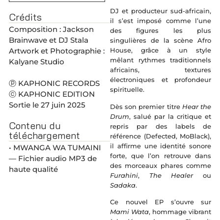
DJ et producteur sud-africain,
Crédits
il s’est imposé comme l’une
Composition : Jackson
des figures les plus
Brainwave et DJ Stala
singulières de la scène Afro
Artwork et Photographie :
House, grâce à un style
mêlant rythmes traditionnels
Kalyane Studio
africains, textures
électroniques et profondeur
ⓟ KAPHONIC RECORDS
spirituelle.
ⓒ KAPHONIC EDITION
Sortie le 27 juin 2025
Dès son premier titre
Hear the
Drum
, salué par la critique et
Contenu du
repris par des labels de
téléchargement
référence (Defected, MoBlack),
il affirme une identité sonore
• MWANGA WA TUMAINI
forte, que l’on retrouve dans
— Fichier audio MP3 de
des morceaux phares comme
haute qualité
Furahini
,
The Healer
ou
Sadaka
.
Ce nouvel EP s’ouvre sur
Mami Wata
, hommage vibrant