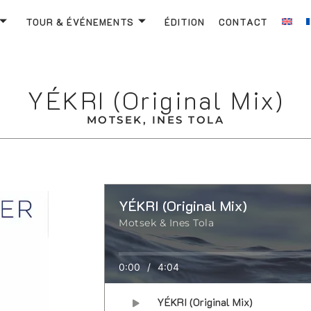
TOUR & ÉVÉNEMENTS
ÉDITION
CONTACT
YÉKRI (Original Mix)
MOTSEK, INES TOLA
YÉKRI (Original Mix)
Motsek & Ines Tola
0:00
/
4:04
YÉKRI (Original Mix)