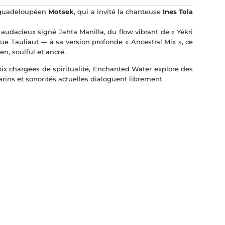
r guadeloupéen
Motsek
, qui a invité la chanteuse
Ines Tola
udacieux signé Jahta Manilla, du flow vibrant de « Yékri
e Tauliaut — à sa version profonde « Ancestral Mix », ce
n, soulful et ancré.
voix chargées de spiritualité, Enchanted Water explore des
rins et sonorités actuelles dialoguent librement.