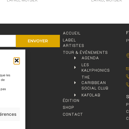
ACCUEIL
LABEL
P
ENVOYER
ARTISTES
TOUR & ÉVÉNEMENTS
entialité
.
AGENDA
LES
KALYPHONICS
 que les
THE
t de
CARIBBEAN
SOCIAL CLUB
e pas
KAFOLAB
ÉDITION
P
SHOP
férences
CONTACT