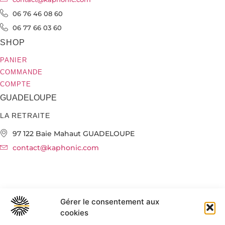
06 76 46 08 60
06 77 66 03 60
SHOP
PANIER
COMMANDE
COMPTE
GUADELOUPE
LA RETRAITE
97 122 Baie Mahaut GUADELOUPE
contact@kaphonic.com
©2023 KAPHONIC RECORDS. Tous droits réservés.
Gérer le consentement aux
Mentions légales
Conditions générales de vente
cookies
Politique de confidentialité
Politique de cookies