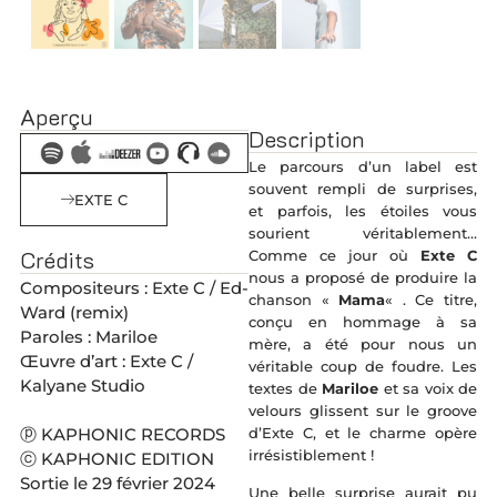
Aperçu
Description
Le parcours d’un label est
souvent rempli de surprises,
EXTE C
et parfois, les étoiles vous
sourient véritablement…
Crédits
Comme ce jour où
Exte C
nous a proposé de produire la
Compositeurs : Exte C / Ed-
chanson «
Mama
« . Ce titre,
Ward (remix)
conçu en hommage à sa
Paroles : Mariloe
mère, a été pour nous un
Œuvre d’art : Exte C /
véritable coup de foudre. Les
Kalyane Studio
textes de
Mariloe
et sa voix de
velours glissent sur le groove
d’Exte C, et le charme opère
ⓟ KAPHONIC RECORDS
irrésistiblement !
ⓒ KAPHONIC EDITION
Sortie le 29 février 2024
Une belle surprise aurait pu