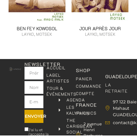
BEN FEY KOWOSOL
JOUR APRÈS JOUR
LAYKO, MOTSEK
LAYKO, MOTSEK
NEWSLETTER
ACCUEIL
SHOP
LABEL
GUADELOUP
PANIER
ARTISTES
LA
COMMANDE
TOUR &
RETRAITE
COMPTE
ÉVÉNEMENTS
AGENDA
97 122 Baie
FRANCE
LES
Mahaut
KALYPHONICS
PARIS
GUADELO
ENVOYER
THE
contact@k
2 avenue
CARIBBEAN
Henri
J'ai lu et
SOCIAL
j'accepte la
Barbusse,