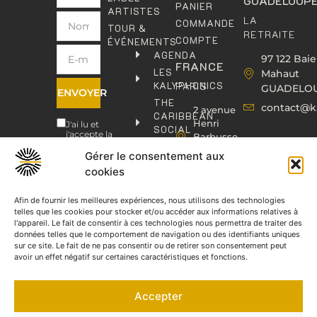
GUADELOUP
PANIER
ARTISTES
LA
COMMANDE
TOUR &
RETRAITE
COMPTE
ÉVÉNEMENTS
AGENDA
97 122 Baie
FRANCE
LES
Mahaut
KALYPHONICS
PARIS
GUADELO
ENVOYER
THE
contact@k
2 avenue
CARIBBEAN
Henri
J'ai lu et
SOCIAL
j'accepte la
Barbusse,
CLUB
politique de
93000
confidentialité
.
Gérer le consentement aux
KAFOLAB
BOBIGNY
cookies
ÉDITION
contact@kaphonic.com
SHOP
06
Afin de fournir les meilleures expériences, nous utilisons des technologies
CONTACT
telles que les cookies pour stocker et/ou accéder aux informations relatives à
76
l'appareil. Le fait de consentir à ces technologies nous permettra de traiter des
46
données telles que le comportement de navigation ou des identifiants uniques
08
sur ce site. Le fait de ne pas consentir ou de retirer son consentement peut
60
avoir un effet négatif sur certaines caractéristiques et fonctions.
06
77
Accepter
66
03