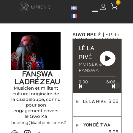
0
SIWO BRILÉ
| EP de
MOTSEK & FANSWA
LÈ LA
RIVÉ
MOTSEK &
FANSWA
FANSWA
LADRÉZEAU
0:00
6:06
Musicien et militant
culturel originaire de
la Guadeloupe, connu
LÈ LA RIVÉ
6:06
pour son
engagement envers
le Gwo Ka
booking@kaphonic.com
YON DÉ TWA
6:06