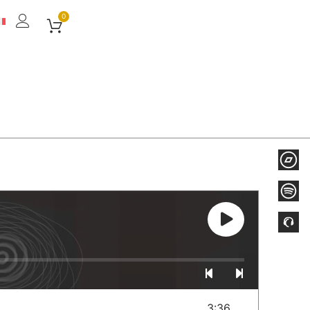
0
3:36