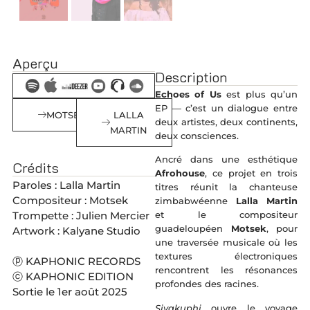
Aperçu
Description
Echoes of Us
est plus qu’un
EP — c’est un dialogue entre
MOTSEK
LALLA
deux artistes, deux continents,
MARTIN
deux consciences.
Ancré dans une esthétique
Crédits
Afrohouse
, ce projet en trois
Paroles : Lalla Martin
titres réunit la chanteuse
Compositeur : Motsek
zimbabwéenne
Lalla Martin
Trompette : Julien Mercier
et le compositeur
guadeloupéen
Motsek
, pour
Artwork : Kalyane Studio
une traversée musicale où les
textures électroniques
ⓟ KAPHONIC RECORDS
rencontrent les résonances
ⓒ KAPHONIC EDITION
profondes des racines.
Sortie le 1er août 2025
Siyakuphi
ouvre le voyage