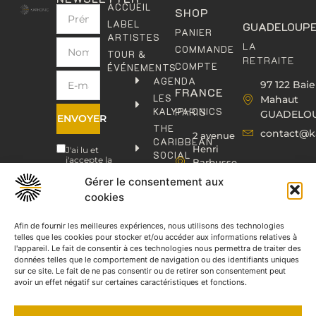
ACCUEIL
SHOP
LABEL
GUADELOUP
PANIER
ARTISTES
LA
COMMANDE
TOUR &
RETRAITE
COMPTE
ÉVÉNEMENTS
AGENDA
97 122 Baie
FRANCE
LES
Mahaut
KALYPHONICS
PARIS
GUADELO
ENVOYER
THE
contact@k
2 avenue
CARIBBEAN
Henri
J'ai lu et
SOCIAL
j'accepte la
Barbusse,
CLUB
politique de
93000
confidentialité
.
Gérer le consentement aux
KAFOLAB
BOBIGNY
cookies
ÉDITION
contact@kaphonic.com
SHOP
06
Afin de fournir les meilleures expériences, nous utilisons des technologies
CONTACT
telles que les cookies pour stocker et/ou accéder aux informations relatives à
76
l'appareil. Le fait de consentir à ces technologies nous permettra de traiter des
46
données telles que le comportement de navigation ou des identifiants uniques
08
sur ce site. Le fait de ne pas consentir ou de retirer son consentement peut
60
avoir un effet négatif sur certaines caractéristiques et fonctions.
06
77