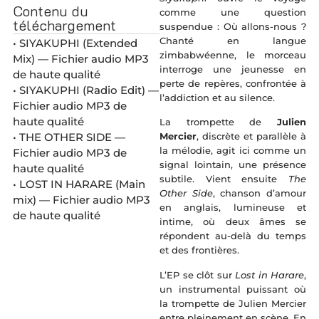
Contenu du
comme une question
téléchargement
suspendue : Où allons-nous ?
Chanté en langue
• SIYAKUPHI (Extended
zimbabwéenne, le morceau
Mix) — Fichier audio MP3
interroge une jeunesse en
de haute qualité
perte de repères, confrontée à
• SIYAKUPHI (Radio Edit) —
l’addiction et au silence.
Fichier audio MP3 de
haute qualité
La trompette de
Julien
• THE OTHER SIDE —
Mercier
, discrète et parallèle à
la mélodie, agit ici comme un
Fichier audio MP3 de
signal lointain, une présence
haute qualité
subtile. Vient ensuite
The
• LOST IN HARARE (Main
Other Side
, chanson d’amour
mix) — Fichier audio MP3
en anglais, lumineuse et
de haute qualité
intime, où deux âmes se
répondent au-delà du temps
et des frontières.
L’EP se clôt sur
Lost in Harare
,
un instrumental puissant où
la trompette de Julien Mercier
entre pleinement en scène. En