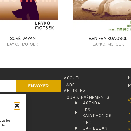
SOVÉ VAYAN
BEN FEY KOWOSOL
LAYKO, MOTSEK
LAYKO, MOTSEK
ACCUEIL
LABEL
P
ENVOYER
ARTISTES
TOUR & ÉVÉNEMENTS
entialité
.
AGENDA
LES
KALYPHONICS
 que les
THE
t de
CARIBBEAN