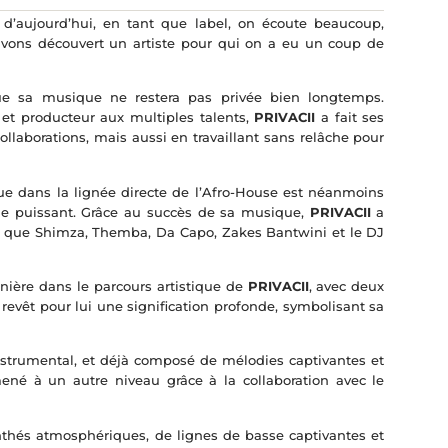
d’aujourd’hui, en tant que label, on écoute beaucoup,
vons découvert un artiste pour qui on a eu un coup de
e sa musique ne restera pas privée bien longtemps.
 et producteur aux multiples talents,
PRIVACII
a fait ses
laborations, mais aussi en travaillant sans relâche pour
que dans la lignée directe de l’Afro-House est néanmoins
ue puissant. Grâce au succès de sa musique,
PRIVACII
a
els que Shimza, Themba, Da Capo, Zakes Bantwini et le DJ
ière dans le parcours artistique de
PRIVACII
, avec deux
revêt pour lui une signification profonde, symbolisant sa
strumental, et déjà composé de mélodies captivantes et
né à un autre niveau grâce à la collaboration avec le
hés atmosphériques, de lignes de basse captivantes et