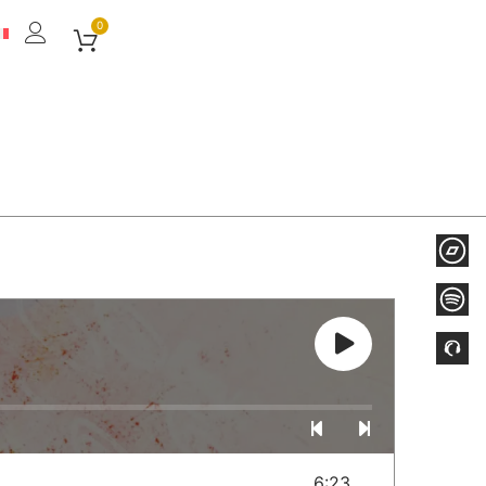
0
6:23