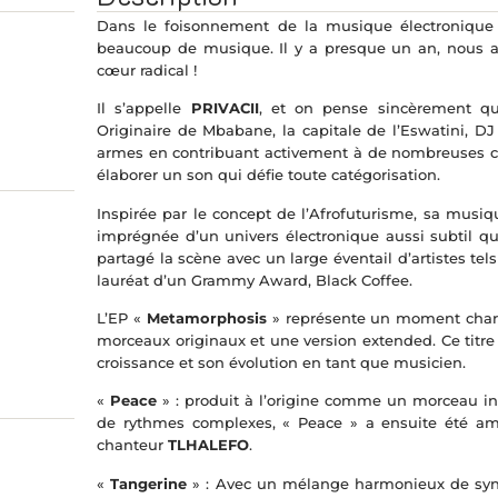
Dans le foisonnement de la musique électronique 
beaucoup de musique. Il y a presque un an, nous a
cœur radical !
Il s’appelle
PRIVACII
, et on pense sincèrement qu
Originaire de Mbabane, la capitale de l’Eswatini, DJ
armes en contribuant activement à de nombreuses col
élaborer un son qui défie toute catégorisation.
Inspirée par le concept de l’Afrofuturisme, sa musi
imprégnée d’un univers électronique aussi subtil q
partagé la scène avec un large éventail d’artistes t
lauréat d’un Grammy Award, Black Coffee.
L’EP «
Metamorphosis
» représente un moment charn
morceaux originaux et une version extended. Ce titre 
croissance et son évolution en tant que musicien.
«
Peace
» : produit à l’origine comme un morceau in
de rythmes complexes, « Peace » a ensuite été ame
chanteur
TLHALEFO
.
«
Tangerine
» : Avec un mélange harmonieux de synt