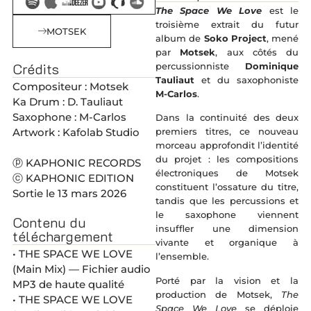
The Space We Love
est le
troisième extrait du futur
MOTSEK
album de
Soko Project
, mené
par
Motsek
, aux côtés du
Crédits
percussionniste
Dominique
Tauliaut
et du saxophoniste
Compositeur : Motsek
M-Carlos
.
Ka Drum : D. Tauliaut
Saxophone : M-Carlos
Dans la continuité des deux
Artwork : Kafolab Studio
premiers titres, ce nouveau
morceau approfondit l’identité
du projet : les compositions
ⓟ KAPHONIC RECORDS
électroniques de Motsek
ⓒ KAPHONIC EDITION
constituent l’ossature du titre,
Sortie le 13 mars 2026
tandis que les percussions et
le saxophone viennent
Contenu du
insuffler une dimension
téléchargement
vivante et organique à
• THE SPACE WE LOVE
l’ensemble.
(Main Mix) — Fichier audio
Porté par la vision et la
MP3 de haute qualité
production de Motsek,
The
• THE SPACE WE LOVE
Space We Love
se déploie