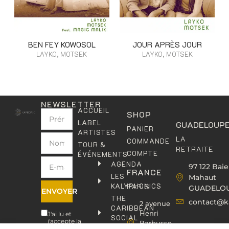
BEN FEY KOWOSOL
JOUR APRÈS JOUR
LAYKO, MOTSEK
LAYKO, MOTSEK
NEWSLETTER
ACCUEIL
SHOP
LABEL
GUADELOUP
PANIER
ARTISTES
LA
COMMANDE
TOUR &
RETRAITE
COMPTE
ÉVÉNEMENTS
AGENDA
97 122 Baie
FRANCE
LES
Mahaut
KALYPHONICS
PARIS
GUADELO
ENVOYER
THE
contact@k
2 avenue
CARIBBEAN
Henri
J'ai lu et
SOCIAL
j'accepte la
Barbusse,
CLUB
politique de