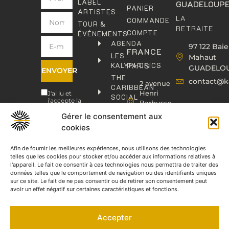
LABEL
GUADELOUP
PANIER
ARTISTES
LA
COMMANDE
TOUR &
RETRAITE
COMPTE
ÉVÉNEMENTS
AGENDA
97 122 Baie
FRANCE
LES
Mahaut
KALYPHONICS
PARIS
GUADELO
ENVOYER
THE
contact@k
2 avenue
CARIBBEAN
Henri
J'ai lu et
SOCIAL
j'accepte la
Barbusse,
CLUB
politique de
93000
confidentialité
.
Gérer le consentement aux
KAFOLAB
BOBIGNY
cookies
ÉDITION
contact@kaphonic.com
SHOP
06
Afin de fournir les meilleures expériences, nous utilisons des technologies
CONTACT
telles que les cookies pour stocker et/ou accéder aux informations relatives à
76
l'appareil. Le fait de consentir à ces technologies nous permettra de traiter des
46
données telles que le comportement de navigation ou des identifiants uniques
08
sur ce site. Le fait de ne pas consentir ou de retirer son consentement peut
60
avoir un effet négatif sur certaines caractéristiques et fonctions.
06
77
Accepter
66
03