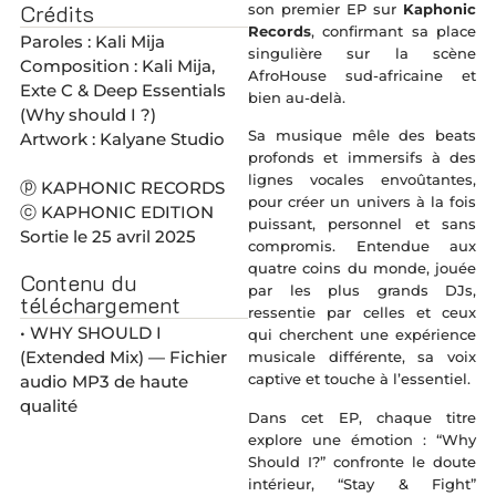
Crédits
son premier EP sur
Kaphonic
Records
, confirmant sa place
Paroles : Kali Mija
singulière sur la scène
Composition : Kali Mija,
AfroHouse sud-africaine et
Exte C & Deep Essentials
bien au-delà.
(Why should I ?)
Sa musique mêle des beats
Artwork : Kalyane Studio
profonds et immersifs à des
lignes vocales envoûtantes,
ⓟ KAPHONIC RECORDS
pour créer un univers à la fois
ⓒ KAPHONIC EDITION
puissant, personnel et sans
Sortie le 25 avril 2025
compromis. Entendue aux
quatre coins du monde, jouée
Contenu du
par les plus grands DJs,
téléchargement
ressentie par celles et ceux
• WHY SHOULD I
qui cherchent une expérience
(Extended Mix) — Fichier
musicale différente, sa voix
captive et touche à l’essentiel.
audio MP3 de haute
qualité
Dans cet EP, chaque titre
explore une émotion : “Why
Should I?” confronte le doute
intérieur, “Stay & Fight”