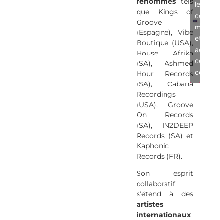
renommés
tels
les
que Kings of
cookies
Groove
market
(Espagne), Vibe
et
Boutique (USA),
activer
House Afrika
ce
(SA), Ashmed
conten
Hour Records
(SA), Cabana
Recordings
(USA), Groove
On Records
(SA), IN2DEEP
Records (SA) et
Kaphonic
Records (FR).
Son esprit
collaboratif
s’étend à des
artistes
internationaux