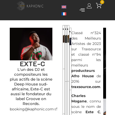
0
Classé n°324
0:00
0:00
0:00
0:00
0:00
0:00
des Meilleurs
0:00
0:00
Artistes de 2023
sur Traxsource
et classé n°94
WOZA
MAMA
LAGÉ
LIQUID
parmi les
EXTE-C
(Original
MWEN
LOVE
meilleurs
Mix)
(Main
L'un des DJ et
(Main
producteurs
compositeurs les
Mix)
Afro House
de
Mix)
plus actifs de la scène
2016 sur
ASONELI
Deep House sud-
traxsource.com
.
ft.
africaine, Exte-C est
aussi le fondateur du
Bii-
MAMA
LAGÉ
Charles
label Groove on
Kie
(Radio
MWEN
Mogane
, connu
LIQUID
Records.
Edit)
sous le nom de
(Motsek
booking@kaphonic.com
LOVE
scène
Exte C
,
Kreyol