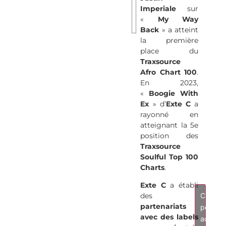
Edit)
Imperiale
sur
«
My Way
Back
» a atteint
la première
place du
Traxsource
W
Afro Chart 100
.
SHO
En 2023,
(Ext
«
Boogie With
M
Ex
» d’
Exte C
a
rayonné en
atteignant la 5e
position des
Traxsource
Soulful Top 100
Charts
.
Exte C
a établi
Cliquez
des
partenariats
pour
avec des labels
accept