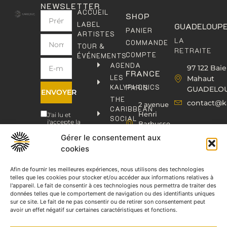
NEWSLETTER
ACCUEIL
SHOP
LABEL
GUADELOUP
PANIER
ARTISTES
LA
COMMANDE
TOUR &
RETRAITE
COMPTE
ÉVÉNEMENTS
AGENDA
97 122 Baie
FRANCE
LES
Mahaut
KALYPHONICS
PARIS
GUADELO
ENVOYER
THE
contact@k
2 avenue
CARIBBEAN
Henri
J'ai lu et
SOCIAL
j'accepte la
Barbusse,
CLUB
politique de
93000
confidentialité
.
Gérer le consentement aux
KAFOLAB
BOBIGNY
cookies
ÉDITION
contact@kaphonic.com
SHOP
06
Afin de fournir les meilleures expériences, nous utilisons des technologies
CONTACT
telles que les cookies pour stocker et/ou accéder aux informations relatives à
76
l'appareil. Le fait de consentir à ces technologies nous permettra de traiter des
46
données telles que le comportement de navigation ou des identifiants uniques
08
sur ce site. Le fait de ne pas consentir ou de retirer son consentement peut
60
avoir un effet négatif sur certaines caractéristiques et fonctions.
06