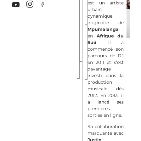
(Extended
est un artiste
Mix)
Mix)
urbain
BACK
dynamique
TO
MAMA
originaire de
Mpumalanga
,
PARIS
-
LAGÉ
en
Afrique du
Ed-
MWEN
LIQUID
Sud
. Il a
Ward
(Instrumental
LOVE
commencé son
Remix
Mix)
(Radio
parcours de DJ
(Extended
TSEBELETSO
en 2011 et s’est
Edit)
Mix)
davantage
investi dans la
production
musicale dès
2012. En 2013, il
MAMA
a lancé ses
-
premières
Ed-
sorties en ligne.
Ward
Sa collaboration
Remix
marquante avec
(Radio
Justin