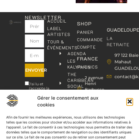
NEWSLETTER
ACCUEIL
SHOP
LABEL
GUADELOUP
PANIER
ARTISTES
LA
COMMANDE
TOUR &
RETRAITE
COMPTE
ÉVÉNEMENTS
AGENDA
97 122 Baie
FRANCE
LES
Mahaut
KALYPHONICS
PARIS
GUADELO
ENVOYER
THE
contact@k
2 avenue
CARIBBEAN
Henri
J'ai lu et
SOCIAL
j'accepte la
Barbusse,
CLUB
politique de
93000
confidentialité
.
Gérer le consentement aux
KAFOLAB
BOBIGNY
cookies
ÉDITION
contact@kaphonic.com
SHOP
06
Afin de fournir les meilleures expériences, nous utilisons des technologies
CONTACT
telles que les cookies pour stocker et/ou accéder aux informations relatives à
76
l'appareil. Le fait de consentir à ces technologies nous permettra de traiter des
46
données telles que le comportement de navigation ou des identifiants uniques
08
sur ce site. Le fait de ne pas consentir ou de retirer son consentement peut