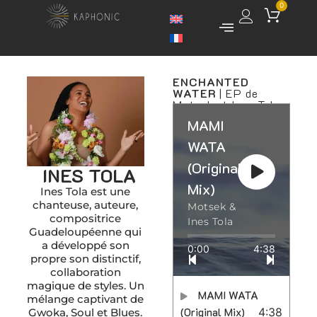
0
ENCHANTED
WATER
| EP de
Motsek et Ines Tola
MAMI
WATA
(Original
INES TOLA
Mix)
Ines Tola est une
chanteuse, auteure,
Motsek &
compositrice
Ines Tola
Guadeloupéenne qui
a développé son
0:00
4:38
propre son distinctif,
collaboration
magique de styles. Un
MAMI WATA
mélange captivant de
(Original Mix)
4:38
Gwoka, Soul et Blues.