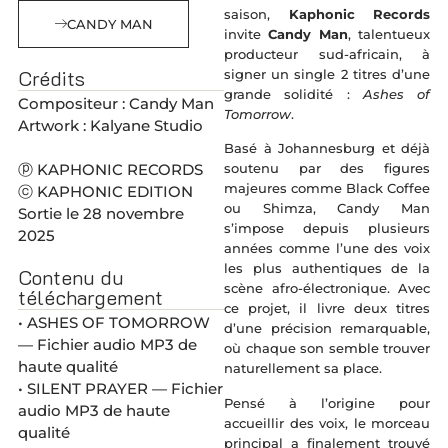
saison,
Kaphonic Records
CANDY MAN
invite
Candy Man
, talentueux
producteur sud-africain, à
Crédits
signer un single 2 titres d’une
grande solidité :
Ashes of
Compositeur : Candy Man
Tomorrow
.
Artwork : Kalyane Studio
Basé à Johannesburg et déjà
ⓟ KAPHONIC RECORDS
soutenu par des figures
majeures comme Black Coffee
ⓒ KAPHONIC EDITION
ou Shimza, Candy Man
Sortie le 28 novembre
s’impose depuis plusieurs
2025
années comme l’une des voix
les plus authentiques de la
Contenu du
scène afro-électronique. Avec
téléchargement
ce projet, il livre deux titres
• ASHES OF TOMORROW
d’une précision remarquable,
— Fichier audio MP3 de
où chaque son semble trouver
haute qualité
naturellement sa place.
• SILENT PRAYER — Fichier
Pensé à l’origine pour
audio MP3 de haute
accueillir des voix, le morceau
qualité
principal a finalement trouvé