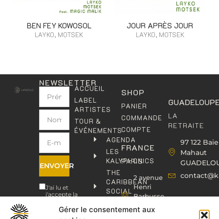
BEN FEY KOWOSOL
JOUR APRÈS JOUR
LAYKO, MOTSEK
LAYKO, MOTSEK
NEWSLETTER
ACCUEIL
SHOP
LABEL
GUADELOUP
PANIER
ARTISTES
LA
COMMANDE
TOUR &
RETRAITE
COMPTE
ÉVÉNEMENTS
AGENDA
97 122 Baie
FRANCE
LES
Mahaut
KALYPHONICS
PARIS
GUADELO
ENVOYER
THE
contact@k
2 avenue
CARIBBEAN
Henri
J'ai lu et
SOCIAL
j'accepte la
Barbusse,
CLUB
politique de
93000
confidentialité
.
Gérer le consentement aux
KAFOLAB
BOBIGNY