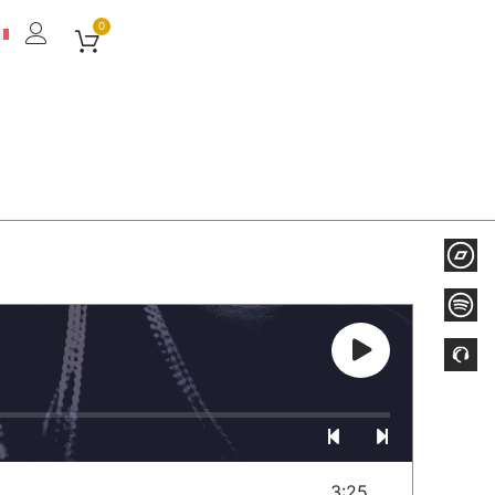
0
)
3:25