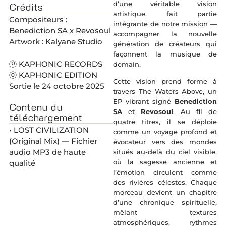
d’une véritable vision
Crédits
artistique, fait partie
Compositeurs :
intégrante de notre mission —
Benediction SA x Revosoul
accompagner la nouvelle
Artwork : Kalyane Studio
génération de créateurs qui
façonnent la musique de
ⓟ KAPHONIC RECORDS
demain.
ⓒ KAPHONIC EDITION
Cette vision prend forme à
Sortie le 24 octobre 2025
travers The Waters Above, un
EP vibrant signé
Benediction
Contenu du
SA
et
Revosoul
. Au fil de
téléchargement
quatre titres, il se déploie
• LOST CIVILIZATION
comme un voyage profond et
(Original Mix) — Fichier
évocateur vers des mondes
audio MP3 de haute
situés au-delà du ciel visible,
où la sagesse ancienne et
qualité
l’émotion circulent comme
des rivières célestes. Chaque
morceau devient un chapitre
d’une chronique spirituelle,
mêlant textures
atmosphériques, rythmes