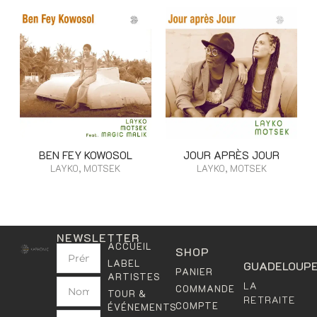
BEN FEY KOWOSOL
JOUR APRÈS JOUR
LAYKO, MOTSEK
LAYKO, MOTSEK
NEWSLETTER
ACCUEIL
SHOP
LABEL
GUADELOUP
PANIER
ARTISTES
LA
COMMANDE
TOUR &
RETRAITE
COMPTE
ÉVÉNEMENTS