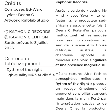
Crédits
Kaphonic Records.
Composer: Ed-Ward
Après la sortie de « Losing My
Lyrics : Deena G
Mind » avec Yaya Minté en
Artwork: Kafolab Studio
featuring, le producteur sud-
africain s’associe cette fois à
Deena G. Forte d’un parcours
ⓟ KAPHONIC RECORDS
multiculturel et remarquée
ⓒ KAPHONIC EDITION
pour ses collaborations au
Sortie prévue le 3 juillet
sein de la scène Afro House
2026
d’Afrique australe, la
chanteuse apporte au
Contenu du
morceau une
voix singulière
téléchargement
et une présence magnétique
.
• Rythm of the night —
Mêlant textures Afro Tech et
High-quality MP3 audio file
atmosphères mélodiques, «
Rythm of the Night
» propose
un voyage émotionnel où
groove et sensibilité avancent
main dans la main. Porté par
l’interprétation captivante de
Deena G et la production