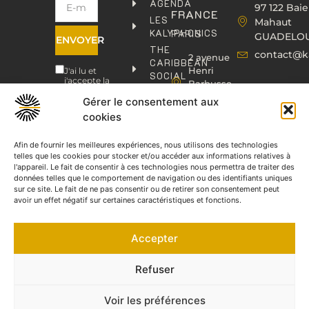
AGENDA
97 122 Baie
FRANCE
LES
Mahaut
KALYPHONICS
PARIS
GUADELO
ENVOYER
THE
contact@k
2 avenue
CARIBBEAN
Henri
J'ai lu et
SOCIAL
j'accepte la
Barbusse,
CLUB
politique de
93000
confidentialité
.
Gérer le consentement aux
KAFOLAB
BOBIGNY
cookies
ÉDITION
contact@kaphonic.com
SHOP
06
Afin de fournir les meilleures expériences, nous utilisons des technologies
CONTACT
telles que les cookies pour stocker et/ou accéder aux informations relatives à
76
l'appareil. Le fait de consentir à ces technologies nous permettra de traiter des
46
données telles que le comportement de navigation ou des identifiants uniques
08
sur ce site. Le fait de ne pas consentir ou de retirer son consentement peut
60
avoir un effet négatif sur certaines caractéristiques et fonctions.
06
77
Accepter
66
03
60
Refuser
Voir les préférences
©2023 KAPHONIC RECORDS. Tous droits réservés.