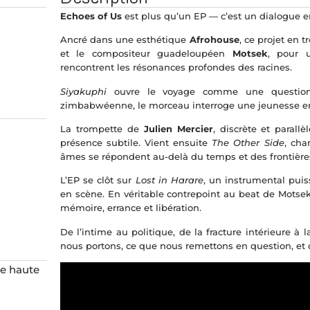
Echoes of Us
est plus qu’un EP — c’est un dialogue en
Ancré dans une esthétique
Afrohouse
, ce projet en 
et le compositeur guadeloupéen
Motsek
, pour u
rencontrent les résonances profondes des racines.
Siyakuphi
ouvre le voyage comme une question
zimbabwéenne, le morceau interroge une jeunesse en p
La trompette de
Julien Mercier
, discrète et parall
présence subtile. Vient ensuite
The Other Side
, cha
âmes se répondent au-delà du temps et des frontière
L’EP se clôt sur
Lost in Harare
, un instrumental puis
en scène. En véritable contrepoint au beat de Motsek
mémoire, errance et libération.
De l’intime au politique, de la fracture intérieure à
nous portons, ce que nous remettons en question, et
de haute