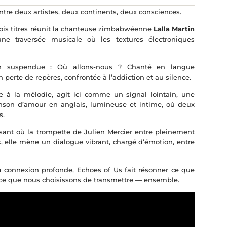
tre deux artistes, deux continents, deux consciences.
trois titres réunit la chanteuse zimbabwéenne
Lalla Martin
ne traversée musicale où les textures électroniques
 suspendue : Où allons-nous ? Chanté en langue
erte de repères, confrontée à l’addiction et au silence.
èle à la mélodie, agit ici comme un signal lointain, une
nson d’amour en anglais, lumineuse et intime, où deux
s.
sant où la trompette de Julien Mercier entre pleinement
, elle mène un dialogue vibrant, chargé d’émotion, entre
 la connexion profonde, Echoes of Us fait résonner ce que
 ce que nous choisissons de transmettre — ensemble.