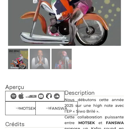
Aperçu
Description
Nous débutons cette année
2025 sur une high note avec
MOTSEK
FANSWA
l’EP « Siwo Brilé ».
Cette collaboration puissante
Crédits
entre
MOTSEK
et
FANSWA
propose un Kafro sound en