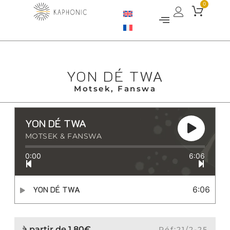
0
YON DÉ TWA
Motsek, Fanswa
YON DÉ TWA
MOTSEK & FANSWA
0:00
6:06
YON DÉ TWA
6:06
à partir de
1.80
€
Réf:21/2-25