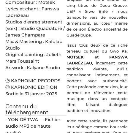
Compositeur : Motsek
cinq titres de Deep Groove.
Lyrics et chant : Fanswa
L’EP « Siwo Brilé » nous
Ladrézeau
transporte vers de nouvelles
Studios d’enregistrement
dimensions, au cœur même
(voix) : Studio Quadrature /
de ce son Électro ancestral de
James Champare
Guadeloupe.
Mix. & Mastering : Kafolab
Issus tous deux de ce riche
Studio
terreau culturel du Gwo Ka,
Original painting : Julieth
MOTSEK
et
FANSWA
Mars Toussaint
LADRÉZEAU
, incarnent cette
Artwork : Kalyane Studio
tradition vivante, qu’ils
connaissent intimement et
ⓟ KAPHONIC RECORDS
portent avec authenticité.
ⓒ KAPHONIC EDITION
Cette profonde connexion, leur
permet de réinventer cette
Sortie le 31 janvier 2025
musique dans un contexte
Contenu du
libre, faisant dialoguer
téléchargement
tradition et innovation.
• YON DÉ TWA — Fichier
Avec cette sortie, ils prennent
audio MP3 de haute
leur héritage comme boussole
qualité
et nous embarquent. Que ce