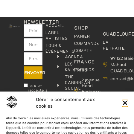
NEWSLETTER
ACCUEIL
SHOP
LABEL
GUADELOUP
PANIER
ARTISTES
LA
COMMANDE
TOUR &
RETRAITE
COMPTE
ÉVÉNEMENTS
AGENDA
97 122 Baie
FRANCE
LES
Mahaut
KALYPHONICS
PARIS
GUADELO
ENVOYER
THE
contact@k
2 avenue
CARIBBEAN
Henri
J'ai lu et
SOCIAL
j'accepte la
Barbusse,
CLUB
politique de
93000
confidentialité
.
Gérer le consentement aux
KAFOLAB
BOBIGNY
cookies
ÉDITION
contact@kaphonic.com
SHOP
06
Afin de fournir les meilleures expériences, nous utilisons des technologies
CONTACT
telles que les cookies pour stocker et/ou accéder aux informations relatives à
76
l'appareil. Le fait de consentir à ces technologies nous permettra de traiter des
46
données telles que le comportement de navigation ou des identifiants uniques