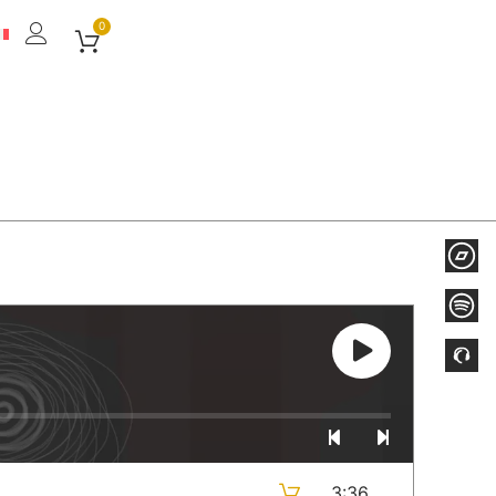
0
3:36