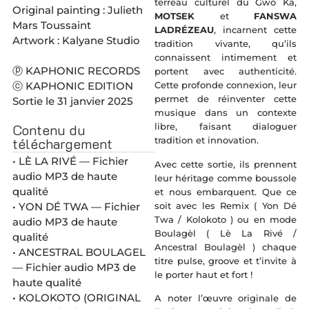
terreau culturel du Gwo Ka,
Original painting : Julieth
MOTSEK
et
FANSWA
Mars Toussaint
LADRÉZEAU
, incarnent cette
Artwork : Kalyane Studio
tradition vivante, qu’ils
connaissent intimement et
ⓟ KAPHONIC RECORDS
portent avec authenticité.
ⓒ KAPHONIC EDITION
Cette profonde connexion, leur
permet de réinventer cette
Sortie le 31 janvier 2025
musique dans un contexte
Contenu du
libre, faisant dialoguer
téléchargement
tradition et innovation.
• LÈ LA RIVÉ — Fichier
Avec cette sortie, ils prennent
audio MP3 de haute
leur héritage comme boussole
qualité
et nous embarquent. Que ce
soit avec les Remix ( Yon Dé
• YON DÉ TWA — Fichier
Twa / Kolokoto ) ou en mode
audio MP3 de haute
Boulagèl ( Lè La Rivé /
qualité
Ancestral Boulagèl ) chaque
• ANCESTRAL BOULAGEL
titre pulse, groove et t’invite à
— Fichier audio MP3 de
le porter haut et fort !
haute qualité
• KOLOKOTO (ORIGINAL
A noter l’œuvre originale de