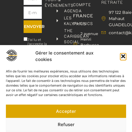
RETRAITE
COMPTE
ÉVÉNEMENTS
AGENDA
97 122 Baie
FRANCE
LES
Mahaut
KALYPHONICS
PARIS
GUADELO
ENVOYER
THE
contact@k
2 avenue
CARIBBEAN
Henri
J'ai lu et
SOCIAL
j'accepte la
Barbusse,
CLUB
politique de
93000
confidentialité
.
Gérer le consentement aux
KAFOLAB
BOBIGNY
cookies
ÉDITION
contact@kaphonic.com
SHOP
06
Afin de fournir les meilleures expériences, nous utilisons des technologies
CONTACT
telles que les cookies pour stocker et/ou accéder aux informations relatives à
76
l'appareil. Le fait de consentir à ces technologies nous permettra de traiter des
46
données telles que le comportement de navigation ou des identifiants uniques
08
sur ce site. Le fait de ne pas consentir ou de retirer son consentement peut
60
avoir un effet négatif sur certaines caractéristiques et fonctions.
06
77
Accepter
66
03
60
Refuser