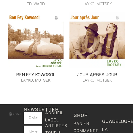
ED-WARD
LAYKO, MOTSEK
BEN FEY KOWOSOL
JOUR APRÈS JOUR
LAYKO, MOTSEK
LAYKO, MOTSEK
NEWSLETTER
ACCUEIL
SHOP
LABEL
GUADELOUP
PANIER
ARTISTES
LA
COMMANDE
TOUR &