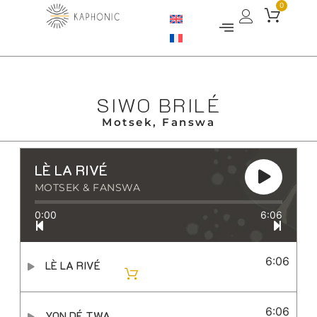
0
SIWO BRILÉ
Motsek, Fanswa
LÈ LA RIVÉ
MOTSEK & FANSWA
0:00
6:06
6:06
LÈ LA RIVÉ
6:06
YON DÉ TWA