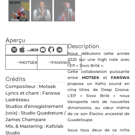
Aperçu
Description
Nous débutons cette année
2025 sur une high note avec
MOTSEK
FANSWA
l’EP « Siwo Brilé ».
Cette collaboration puissante
Crédits
entre
MOTSEK
et
FANSWA
propose un Kafro sound en
Compositeur : Motsek
cinq titres de Deep Groove.
Lyrics et chant : Fanswa
L’EP « Siwo Brilé » nous
Ladrézeau
transporte vers de nouvelles
Studios d’enregistrement
dimensions, au cœur même
(voix) : Studio Quadrature /
de ce son Électro ancestral de
James Champare
Guadeloupe.
Mix. & Mastering : Kafolab
Issus tous deux de ce riche
Studio