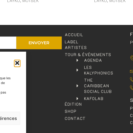
LAYKO, MOTSEK
LAYKO, MOTSEK
ACCUEIL
LABEL
P
ENVOYER
ARTISTES
TOUR & ÉVÉNEMENTS
entialité
.
AGENDA
LES
KALYPHONICS
 que les
THE
t de
CARIBBEAN
SOCIAL CLUB
e pas
KAFOLAB
ÉDITION
P
SHOP
férences
CONTACT