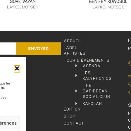
SOVÉ VAYAN
BEN FEY KOWOSOL
LAYKO, MOTSEK
LAYKO, MOTSEK
ACCUEIL
LABEL
P
ENVOYER
ARTISTES
TOUR & ÉVÉNEMENTS
entialité
.
AGENDA
LES
KALYPHONICS
 que les
THE
t de
CARIBBEAN
SOCIAL CLUB
e pas
KAFOLAB
ÉDITION
P
SHOP
férences
CONTACT